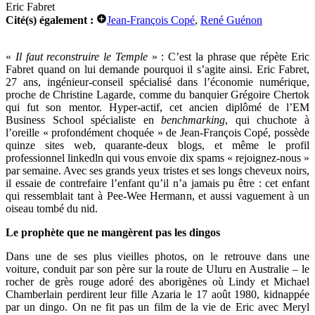
Eric Fabret
Cité(s) également :
Jean-François Copé
,
René Guénon
«
Il faut reconstruire le Temple
» : C’est la phrase que répète Eric
Fabret quand on lui demande pourquoi il s’agite ainsi. Eric Fabret,
27 ans, ingénieur-conseil spécialisé dans l’économie numérique,
proche de Christine Lagarde, comme du banquier Grégoire Chertok
qui fut son mentor. Hyper-actif, cet ancien diplômé de l’EM
Business School spécialiste en
benchmarking
, qui chuchote à
l’oreille « profondément choquée » de Jean-François Copé, possède
quinze sites web, quarante-deux blogs, et même le profil
professionnel linkedln qui vous envoie dix spams « rejoignez-nous »
par semaine. Avec ses grands yeux tristes et ses longs cheveux noirs,
il essaie de contrefaire l’enfant qu’il n’a jamais pu être : cet enfant
qui ressemblait tant à Pee-Wee Hermann, et aussi vaguement à un
oiseau tombé du nid.
Le prophète que ne mangèrent pas les dingos
Dans une de ses plus vieilles photos, on le retrouve dans une
voiture, conduit par son père sur la route de Uluru en Australie – le
rocher de grès rouge adoré des aborigènes où Lindy et Michael
Chamberlain perdirent leur fille Azaria le 17 août 1980, kidnappée
par un dingo. On ne fit pas un film de la vie de Eric avec Meryl