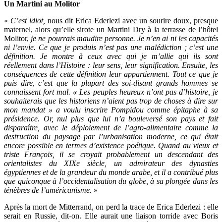
Un Martini au Molitor
«
C’est idiot,
nous dit Erica Ederlezi avec un sourire doux, presque
maternel, alors qu’elle sirote un Martini Dry à la terrasse de l’hôtel
Molitor,
je ne pourrais maudire personne. Je n’en ai ni les capacités
ni l’envie. Ce que je produis n’est pas une malédiction ; c’est une
définition. Je montre à ceux avec qui je m’allie qui ils sont
réellement dans l’Histoire : leur sens, leur signification. Ensuite, les
conséquences de cette définition leur appartiennent. Tout ce que je
puis dire, c’est que la plupart des soi-disant grands hommes se
connaissent fort mal. « Les peuples heureux n’ont pas d’histoire, je
souhaiterais que les historiens n’aient pas trop de choses à dire sur
mon mandat » a voulu inscrire Pompidou comme épitaphe à sa
présidence. Or, nul plus que lui n’a bouleversé son pays et fait
disparaître, avec le déploiement de l’agro-alimentaire comme la
destruction du paysage par l’urbanisation moderne, ce qui était
encore possible en termes d’existence poétique. Quand au vieux et
triste François, il se croyait probablement un descendant des
orientalistes du XIXe siècle, un admirateur des dynasties
égyptiennes et de la grandeur du monde arabe, et il a contribué plus
que quiconque à l’occidentalisation du globe, à sa plongée dans les
ténèbres de l’américanisme.
»
Après la mort de Mitterrand, on perd la trace de Erica Ederlezi : elle
serait en Russie, dit-on. Elle aurait une liaison torride avec Boris