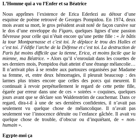
L’Homme qui a vu l’Enfer et sa Béatrice
Nous apprîmes l’existence de Erica Ederlezi au détour d’une
esquisse de poème retrouvé de Georges Pompidou. En 1974, deux
mois avant sa mort, le gros président avait noté de façon cursive sur
le dos d’une enveloppe du
Figaro
, quelques lignes d’une passion
fiévreuse pour celle qui n’était encore qu’une petite fille : «
Je bâtis
la tour Montparnasse et c’est toi. Je déplace le trou des Halles et
c’est toi. J’édifie l’arche de la Défense et c’est toi. La destruction de
Paris fut moins difficile que la tienne, Erica, et moins facile que la
mienne, ma Béatrice.
» Alors qu’il s’enroulait dans les couettes de
ses derniers mois, Pompidou était atteint d’une étrange mélancolie…
Il n’arrivait plus à se rendre aux partouzes organisées par Madame
sa femme, et, entre deux hémorragies, il pleurait beaucoup : des
larmes plus tristes encore que celles des porcs qui meurent. Il
continuait à revoir perpétuellement le regard de cette petite fille,
égarée par erreur dans une de ces « soirées » coquines, quelques
jours avant que se déclare son Waldenström de cauchemar. Dans ce
regard, dira-t-il à une de ses dernières confidentes, il n’avait pas
seulement vu quelque chose de mélancolique. Il n’avait pas
seulement vue l’innocence détruite ou l’enfance gâchée. Il avait vu
quelque chose de trouble, d’obscur ou d’inquiétant, de «
non-
humain
».
Egypte-moi ça