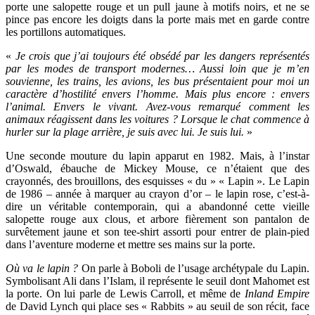
porte une salopette rouge et un pull jaune à motifs noirs, et ne se
pince pas encore les doigts dans la porte mais met en garde contre
les portillons automatiques.
«
Je crois que j’ai toujours été obsédé par les dangers représentés
par les modes de transport modernes… Aussi loin que je m’en
souvienne, les trains, les avions, les bus présentaient pour moi un
caractère d’hostilité envers l’homme. Mais plus encore : envers
l’animal. Envers le vivant. Avez-vous remarqué comment les
animaux réagissent dans les voitures ? Lorsque le chat commence à
hurler sur la plage arrière, je suis avec lui. Je suis lui.
»
Une seconde mouture du lapin apparut en 1982. Mais, à l’instar
d’Oswald, ébauche de Mickey Mouse, ce n’étaient que des
crayonnés, des brouillons, des esquisses « du » « Lapin ». Le Lapin
de 1986 – année à marquer au crayon d’or – le lapin rose, c’est-à-
dire un véritable contemporain, qui a abandonné cette vieille
salopette rouge aux clous, et arbore fièrement son pantalon de
survêtement jaune et son tee-shirt assorti pour entrer de plain-pied
dans l’aventure moderne et mettre ses mains sur la porte.
Où va le lapin ?
On parle à Boboli de l’usage archétypale du Lapin.
Symbolisant Ali dans l’Islam, il représente le seuil dont Mahomet est
la porte. On lui parle de Lewis Carroll, et même de
Inland Empire
de David Lynch qui place ses « Rabbits » au seuil de son récit, face