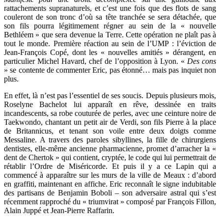
rattachements supranaturels, et c’est une fois que des flots de sang
couleront de son tronc d’où sa tête tranchée se sera détachée, que
son fils pourra légitimement régner au sein de la « nouvelle
Bethléem » que sera devenue la Terre. Cette opération ne plaît pas à
tout le monde. Première réaction au sein de l’UMP : l’éviction de
Jean-François Copé, dont les « nouvelles amitiés » dérangent, en
particulier Michel Havard, chef de l’opposition à Lyon. «
Des cons
» se contente de commenter Eric, pas étonné… mais pas inquiet non
plus.
En effet, là n’est pas l’essentiel de ses soucis. Depuis plusieurs mois,
Roselyne Bachelot lui apparaît en rêve, dessinée en traits
incandescents, sa robe couturée de perles, avec une ceinture noire de
Taekwondo, chantant un petit air de Verdi, son fils Pierre à la place
de Britannicus, et tenant son voile entre deux doigts comme
Messaline. A travers des paroles sibyllines, la fille de chirurgiens
dentistes, elle-même ancienne pharmacienne, promet d’arracher la «
dent de Chertok » qui contient, cryptée, le code qui lui permettrait de
rétablir l’Ordre de Miséricorde. Et puis il y a ce Lapin qui a
commencé à apparaître sur les murs de la ville de Meaux : d’abord
en graffiti, maintenant en affiche. Eric reconnaît le signe indubitable
des partisans de Benjamin Boboli – son adversaire astral qui s’est
récemment rapproché du « triumvirat » composé par François Fillon,
Alain Juppé et Jean-Pierre Raffarin.