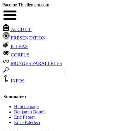
Pacome Thielle
m
ent.com
ACCUEIL
PRÉSENTATION
ICI-BAS
CORPUS
MONDES PARALLÈLES
INFOS
Sommaire :
Haut de page
Benjamin Boboli
Eric Fabret
Erica Ederlezi