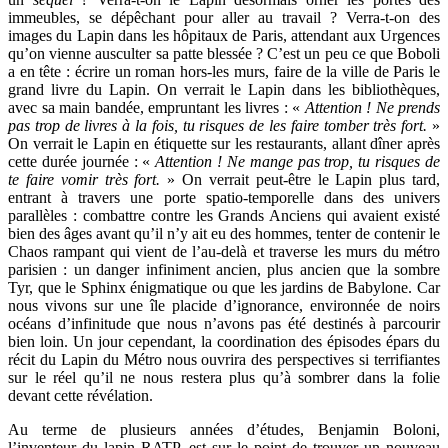
immeubles, se dépêchant pour aller au travail ? Verra-t-on des
images du Lapin dans les hôpitaux de Paris, attendant aux Urgences
qu’on vienne ausculter sa patte blessée ? C’est un peu ce que Boboli
a en tête : écrire un roman hors-les murs, faire de la ville de Paris le
grand livre du Lapin. On verrait le Lapin dans les bibliothèques,
avec sa main bandée, empruntant les livres : «
Attention ! Ne prends
pas trop de livres à la fois, tu risques de les faire tomber très fort.
»
On verrait le Lapin en étiquette sur les restaurants, allant dîner après
cette durée journée : «
Attention ! Ne mange pas trop, tu risques de
te faire vomir très fort.
» On verrait peut-être le Lapin plus tard,
entrant à travers une porte spatio-temporelle dans des univers
parallèles : combattre contre les Grands Anciens qui avaient existé
bien des âges avant qu’il n’y ait eu des hommes, tenter de contenir le
Chaos rampant qui vient de l’au-delà et traverse les murs du métro
parisien : un danger infiniment ancien, plus ancien que la sombre
Tyr, que le Sphinx énigmatique ou que les jardins de Babylone. Car
nous vivons sur une île placide d’ignorance, environnée de noirs
océans d’infinitude que nous n’avons pas été destinés à parcourir
bien loin. Un jour cependant, la coordination des épisodes épars du
récit du Lapin du Métro nous ouvrira des perspectives si terrifiantes
sur le réel qu’il ne nous restera plus qu’à sombrer dans la folie
devant cette révélation.
Au terme de plusieurs années d’études, Benjamin Boloni,
l’inventeur du lapin RATP, est sur le point de trouver un nouveau