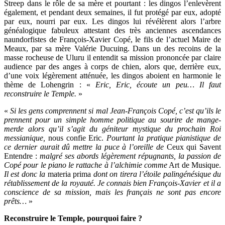
Streep dans le rôle de sa mère et pourtant : les dingos l’enlevèrent
également, et pendant deux semaines, il fut protégé par eux, adopté
par eux, nourri par eux. Les dingos lui révélèrent alors l’arbre
généalogique fabuleux attestant des très anciennes ascendances
naundorfistes de François-Xavier Copé, le fils de l’actuel Maire de
Meaux, par sa mère Valérie Ducuing. Dans un des recoins de la
masse rocheuse de Uluru il entendit sa mission prononcée par claire
audience par des anges à corps de chien, alors que, derrière eux,
d’une voix légèrement atténuée, les dingos aboient en harmonie le
thème de Lohengrin : «
Eric, Eric, écoute un peu… Il faut
reconstruire le Temple.
»
«
Si les gens comprennent si mal Jean-François Copé, c’est qu’ils le
prennent pour un simple homme politique au sourire de mange-
merde alors qu’il s’agit du géniteur mystique du prochain Roi
messianique,
nous confie Eric.
Pourtant la pratique pianistique de
ce dernier aurait dû mettre la puce à l’oreille de
Ceux qui Savent
Entendre :
malgré ses abords légèrement répugnants, la passion de
Copé pour le piano le rattache à l’alchimie comme
Art de Musique.
Il est donc la
materia prima
dont on tirera l’étoile palingénésique du
rétablissement de la royauté. Je connais bien François-Xavier et il a
conscience de sa mission, mais les français ne sont pas encore
prêts…
»
Reconstruire le Temple, pourquoi faire ?