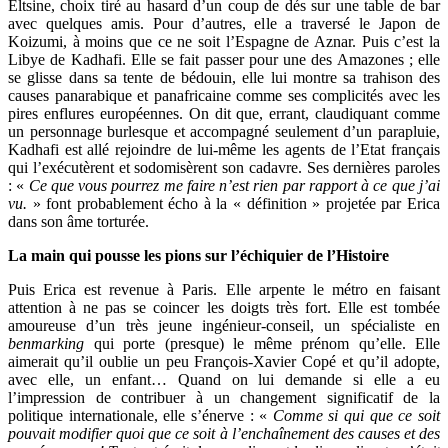
Eltsine, choix tiré au hasard d’un coup de dés sur une table de bar
avec quelques amis. Pour d’autres, elle a traversé le Japon de
Koizumi, à moins que ce ne soit l’Espagne de Aznar. Puis c’est la
Libye de Kadhafi. Elle se fait passer pour une des Amazones ; elle
se glisse dans sa tente de bédouin, elle lui montre sa trahison des
causes panarabique et panafricaine comme ses complicités avec les
pires enflures européennes. On dit que, errant, claudiquant comme
un personnage burlesque et accompagné seulement d’un parapluie,
Kadhafi est allé rejoindre de lui-même les agents de l’Etat français
qui l’exécutèrent et sodomisèrent son cadavre. Ses dernières paroles
: «
Ce que vous pourrez me faire n’est rien par rapport à ce que j’ai
vu.
» font probablement écho à la « définition » projetée par Erica
dans son âme torturée.
La main qui pousse les pions sur l’échiquier de l’Histoire
Puis Erica est revenue à Paris. Elle arpente le métro en faisant
attention à ne pas se coincer les doigts très fort. Elle est tombée
amoureuse d’un très jeune ingénieur-conseil, un spécialiste en
benmarking
qui porte (presque) le même prénom qu’elle. Elle
aimerait qu’il oublie un peu François-Xavier Copé et qu’il adopte,
avec elle, un enfant… Quand on lui demande si elle a eu
l’impression de contribuer à un changement significatif de la
politique internationale, elle s’énerve : «
Comme si qui que ce soit
pouvait modifier quoi que ce soit à l’enchaînement des causes et des