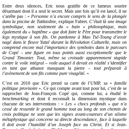
Entre deux silences, Eric nous gratifie de ce fameux sourire
désarmant dont il a seul le secret. Mais une fois qu’il est lancé, il ne
s’arrête pas : «
Personne n’a encore compris le sens de la plongée
dans la piscine de Takkiedine,
explique Fabret.
C’était là une image
symbolique, non seulement du « bain » philosophique, mais
également du « baptême » que doit faire le Père pour transmettre le
legs mystique à son fils. On pardonne à Mao Tsé-Toung d’avoir
nagé dans le fleuve Yatzé durant la Révolution Culturelle, mais on
comprend encore mal l’importance des symboles dans le parcours
de Copé – une figure en tous points aussi exceptionnelle que le
Grand Timonier. Tout, même sa croisade apparemment stupide
contre le voile intégral – voile auquel il devait en réalité s’identifier
en tant que
athanor masquant la pierre
– tout préparait à
l’avènement de son fils comme pure visagéité.
»
C’est en 2010 que Eric prend sa carte de l’UMP, sa «
famille
politique provisoire
». Ce qui compte avant tout pour lui, c’est de se
rapprocher de Jean-François Copé qui, comme lui, a étudié le
benchmarking
et dont il reconnaît la dimension mystique dans
chacune de ses interventions : «
Les « chocs profonds » que n’a
cessé de ressentir le grand homme tout au long de son chemin de
croix politique ne sont que les signes avant-coureurs d’un séisme
métaphysique qui concerne sa directe descendance, face à laquelle
il doit avoir l’humilité d’un Joseph face au Christ. Et si Jean-