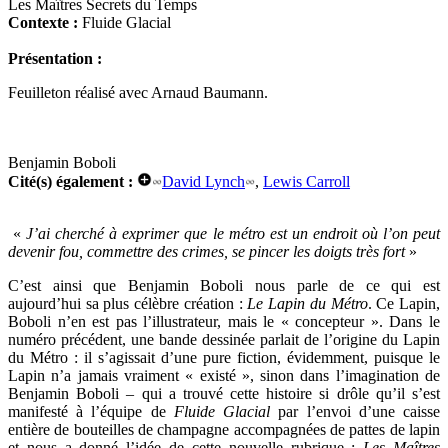
Les Maîtres Secrets du Temps
Contexte :
Fluide Glacial
Présentation :
Feuilleton réalisé avec Arnaud Baumann.
Benjamin Boboli
Cité(s) également :
David Lynch
,
Lewis Carroll
«
J’ai cherché à exprimer que le métro est un endroit où l’on peut
devenir fou, commettre des crimes, se pincer les doigts très fort
»
C’est ainsi que Benjamin Boboli nous parle de ce qui est
aujourd’hui sa plus célèbre création :
Le Lapin du Métro
. Ce Lapin,
Boboli n’en est pas l’illustrateur, mais le « concepteur ». Dans le
numéro précédent, une bande dessinée parlait de l’origine du Lapin
du Métro : il s’agissait d’une pure fiction, évidemment, puisque le
Lapin n’a jamais vraiment « existé », sinon dans l’imagination de
Benjamin Boboli – qui a trouvé cette histoire si drôle qu’il s’est
manifesté à l’équipe de
Fluide Glacial
par l’envoi d’une caisse
entière de bouteilles de champagne accompagnées de pattes de lapin
et nous a donné l’idée de cette nouvelle rubrique :
Les Maîtres