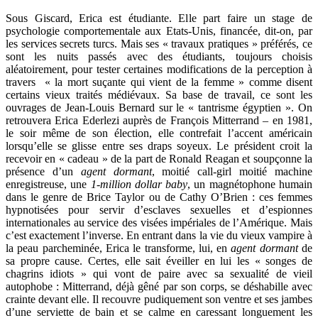
Sous Giscard, Erica est étudiante. Elle part faire un stage de
psychologie comportementale aux Etats-Unis, financée, dit-on, par
les services secrets turcs. Mais ses « travaux pratiques » préférés, ce
sont les nuits passés avec des étudiants, toujours choisis
aléatoirement, pour tester certaines modifications de la perception à
travers « la mort suçante qui vient de la femme » comme disent
certains vieux traités médiévaux. Sa base de travail, ce sont les
ouvrages de Jean-Louis Bernard sur le « tantrisme égyptien ». On
retrouvera Erica Ederlezi auprès de François Mitterrand – en 1981,
le soir même de son élection, elle contrefait l’accent américain
lorsqu’elle se glisse entre ses draps soyeux. Le président croit la
recevoir en « cadeau » de la part de Ronald Reagan et soupçonne la
présence d’un
agent dormant
, moitié call-girl moitié machine
enregistreuse, une
1-million dollar baby
, un magnétophone humain
dans le genre de Brice Taylor ou de Cathy O’Brien : ces femmes
hypnotisées pour servir d’esclaves sexuelles et d’espionnes
internationales au service des visées impériales de l’Amérique. Mais
c’est exactement l’inverse. En entrant dans la vie du vieux vampire à
la peau parcheminée, Erica le transforme, lui, en
agent dormant
de
sa propre cause. Certes, elle sait éveiller en lui les « songes de
chagrins idiots » qui vont de paire avec sa sexualité de vieil
autophobe : Mitterrand, déjà gêné par son corps, se déshabille avec
crainte devant elle. Il recouvre pudiquement son ventre et ses jambes
d’une serviette de bain et se calme en caressant longuement les