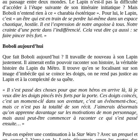
au passage entre deux mondes. Le Lapin n’est-il pas la difficulté
d’accéder à l’étape suivante de son itinéraire initiatique ? Mais
Boboli n’entend rien à ce « charabia ésotérique ». Pour lui, le Lapin,
c’est «
un être qui est en train de se perdre lui-même dans un espace
chaotique, hostile. Il est l’expression de notre angoisse à tous. Notre
crainte d’une perte dans l’indifférencié. Cela veut dire ça aussi : se
faire pincer très fort.
»
Boboli aujourd’hui
Que fait Boboli aujourd’hui ? Il travaille de nouveau à son Lapin
justement. Il aimerait enfin pouvoir raconter son histoire, la véritable
histoire du Lapin du Métro. Il trouve qu’en se focalisant sur son
image d’imbécile qui se coince les doigts, on ne rend pas justice au
Lapin et à la complexité de sa quête.
«
Il s’est passé des choses pour que mon héros en arrive là, là je
veux dire les doigts pincés très forts par la porte. Ces doigts coincés,
c’est un moment-clé dans son aventure, c’est un événement-choc,
mais ce n’est pas la totalité de son récit. J’aimerais désormais
qu’on apprenne davantage sur les motivations de mon personnage,
mais aussi peut-être commencer à raconter ce qui s’est passé
ensuite…
»
Peut-on espérer une continuation à la
Star Wars
? Avec un
prequel
et
un
sequel
? Verra-t-on le Lapin désormais orner les portes des