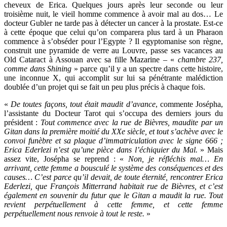
cheveux de Erica. Quelques jours après leur seconde ou leur
troisième nuit, le vieil homme commence à avoir mal au dos… Le
docteur Gubler ne tarde pas à détecter un cancer à la prostate. Est-ce
à cette époque que celui qu’on comparera plus tard à un Pharaon
commence à s’obséder pour l’Egypte ? Il egyptomanise son règne,
construit une pyramide de verre au Louvre, passe ses vacances au
Old Cataract à Assouan avec sa fille Mazarine – «
chambre 237,
comme dans Shining
» parce qu’il y a un spectre dans cette histoire,
une inconnue X, qui accomplit sur lui sa pénétrante malédiction
doublée d’un projet qui se fait un peu plus précis à chaque fois.
«
De toutes façons, tout était maudit d’avance
, commente Josépha,
l’assistante du Docteur Tarot qui s’occupa des derniers jours du
président :
Tout commence avec la rue de Bièvres, maudite par un
Gitan dans la première moitié du XXe siècle, et tout s’achève avec le
convoi funèbre et sa plaque d’immatriculation avec le signe 666 ;
Erica Ederlezi n’est qu’une pièce dans l’échiquier du Mal.
» Mais
assez vite, Josépha se reprend : «
Non, je réfléchis mal… En
arrivant, cette femme a bousculé le système des conséquences et des
causes… C’est parce qu’il devait, de toute éternité, rencontrer Erica
Ederlezi, que François Mitterrand habitait rue de Bièvres, et c’est
également en souvenir du futur que le Gitan a maudit la rue. Tout
revient perpétuellement à cette femme, et cette femme
perpétuellement nous renvoie à tout le reste.
»