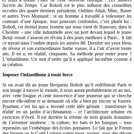
Secrets du Temps.
Car Boboli est le plus influent des conseillers
occultes des quatre derniers présidents. Oubliez Attali, Minc, Bauer
et autres Yves Montand : si un homme à travaillé à redessiner les
contours d’une époque, tous pouvoirs confondus, c’est plutôt lui :
Boboli, cet éternel jeune homme qui nous vient de Runcorn, dans le
Cheshire – une ville industrielle avec un port devant lequel le jeune
Benji venait s’asseoir en rêvant à des jours meilleurs à Paris... Il fait
ce travail dans l’ombre depuis les années 80. Derrière ses yeux bleus
de rêveur et son extraordinaire barbe rousse, il a l’air d’avoir trente
ans. Il en a, en réalité, cinquante. Sa méthode pour rester jeune ?
L’infantilisme. Un mot d’ordre qu’il a appliqué lui-même comme à
sa création.
Imposer l’infantilisme à toute force
Si on avait dit au jeune Benjamin Boboli qu’il redéfinirait Paris et
son image à travers le monde, il nous aurait probablement rit au nez,
avec cette fougue et cette innocence d’une jeunesse qui se cherche
encore elle-même et se demande où elle a bien pu encore se fourrer.
Pourtant, c’est lui qui a inventé cette idée géniale : transformer la
réalité en un jardin d’acclimatation – et l’architecture urbaine en
exercices d’éveil. Il est derrière la refonte de trois grands domaines
de l’aventure moderne : la culture, les bars et les banques – tous
repensées sur l’esthétique des écoles primaires. Le fait que le Forum
des Images ou la Gaité Lyrique soient roses, rouges, avec des décors