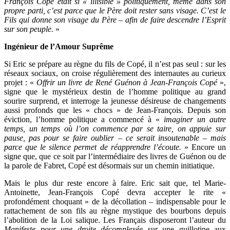
François Copé était si « illisible » politiquement, même dans son
propre parti, c’est parce que le Père doit rester sans visage. C’est le
Fils qui donne son visage du Père – afin de faire descendre l’Esprit
sur son peuple.
»
Ingénieur de l’Amour Suprême
Si Eric se prépare au règne du fils de Copé, il n’est pas seul : sur les
réseaux sociaux, on croise régulièrement des internautes au curieux
projet : «
Offrir un livre de René Guénon à Jean-François Copé
»,
signe que le mystérieux destin de l’homme politique au grand
sourire surprend, et interroge la jeunesse désireuse de changements
aussi profonds que les « chocs » de Jean-François. Depuis son
éviction, l’homme politique a commencé à «
imaginer un autre
temps, un temps où l’on commence par se taire, on appuie sur
pause, pas pour se faire oublier – ce serait insoutenable – mais
parce que le silence permet de réapprendre l’écoute.
» Encore un
signe que, que ce soit par l’intermédiaire des livres de Guénon ou de
la parole de Fabret, Copé est désormais sur un chemin initiatique.
Mais le plus dur reste encore à faire. Eric sait que, tel Marie-
Antoinette, Jean-François Copé devra accepter le rite «
profondément choquant » de la décollation – indispensable pour le
rattachement de son fils au règne mystique des bourbons depuis
l’abolition de la Loi salique. Les Français disposeront l’auteur du
Manifeste pour une droite décomplexée
sur une guillotine aux