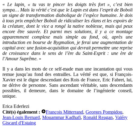
«
Le lapin, « tu vas te pincer les doigts très fort », c’est bien
sympa… Mais la vérité c’est que le Lapin est dans l’esprit de Boboli
un signe de transformation diabolique de l’espèce humaine. Je dois
à tous prix empêcher Boboli de ridiculiser les élans et les espoirs de
la créature, dont le vice a rongé la native noblesse, mais qui peux
encore être sauvée. Et parmi mes solutions, il y a ce montage
apparemment complexe mais simple au fond, où, après une
introduction en bourse de Bygmalion, je ferai une augmentation de
capital avec une fusion-acquisition qui devrait permettre une reprise
de croissance dans le sens de l’ère du Saint-Esprit : une ère de
l’Amour Suprême.
»
Il y a dans les mots de ce self-made man une incantation qui vous
remue jusqu’au fond des entrailles. La vérité est que, si François-
Xavier est le digne descendant des Rois de France, Eric Fabret, lui,
ne dérive de personne. Sans ascendant véritable, sans descendants
possibles, il demeure, dans le domaine de l’ingénierie conseil,
unique.
Erica Ederlezi
Cité(s) également :
François Mitterrand
,
Georges Pompidou
,
Jean-Louis Bernard
,
Mouammar Kadhafi
,
Ronald Reagan
,
Valéry
Giscard d'Estaing