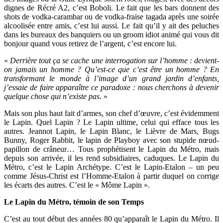
dignes de Récré A2, c’est Boboli. Le fait que les bars donnent des
shots de vodka-carambar ou de vodka-fraise tagada après une soirée
alcoolisée entre amis, c’est lui aussi. Le fait qu’il y ait des peluches
dans les bureaux des banquiers ou un groom idiot animé qui vous dit
bonjour quand vous retirez de l’argent, c’est encore lui.
«
Derrière tout ça se cache une interrogation sur l’homme : devient-
on jamais un homme ? Qu’est-ce que c’est être un homme ? En
transformant le monde à l’image d’un grand jardin d’enfants,
j’essaie de faire apparaître ce paradoxe : nous cherchons à devenir
quelque chose qui n’existe pas.
»
Mais son plus haut fait d’armes, son chef d’œuvre, c’est évidemment
le Lapin. Quel Lapin ? Le Lapin ultime, celui qui efface tous les
autres. Jeannot Lapin, le Lapin Blanc, le Lièvre de Mars, Bugs
Bunny, Roger Rabbit, le lapin de Playboy avec son stupide nœud-
papillon de crâneur… Tous prophétisent le Lapin du Métro, mais
depuis son arrivée, il les rend subsidiaires, caduques. Le Lapin du
Métro, c’est le Lapin Archétype. C’est le Lapin-Etalon – un peu
comme Jésus-Christ est l’Homme-Etalon à partir duquel on corrige
les écarts des autres. C’est le « Môme Lapin ».
Le Lapin du Métro, témoin de son Temps
C’est au tout début des années 80 qu’apparaît le Lapin du Métro. Il