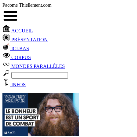
Pacome Thielle
m
ent.com
ACCUEIL
PRÉSENTATION
ICI-BAS
CORPUS
MONDES PARALLÈLES
INFOS