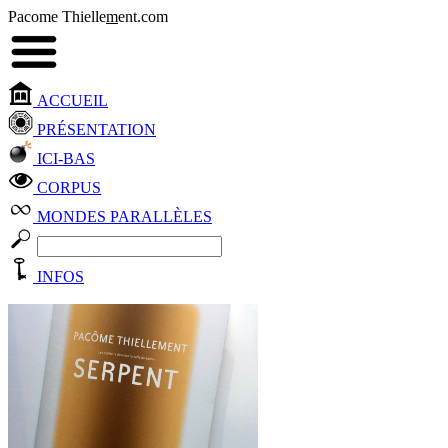
Pacome Thielle
m
ent.com
ACCUEIL
PRÉSENTATION
ICI-BAS
CORPUS
MONDES PARALLÈLES
INFOS