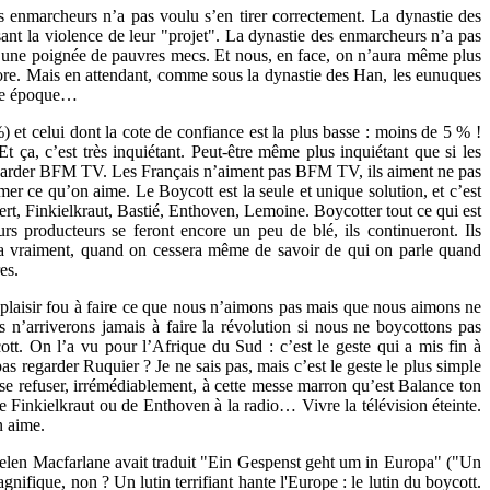
es enmarcheurs n’a pas voulu s’en tirer correctement. La dynastie des
sant la violence de leur "projet". La dynastie des enmarcheurs n’a pas
êt d’une poignée de pauvres mecs. Et nous, en face, on n’aura même plus
ncore. Mais en attendant, comme sous la dynastie des Han, les eunuques
ible époque…
et celui dont la cote de confiance est la plus basse : moins de 5 % !
 ça, c’est très inquiétant. Peut-être même plus inquiétant que si les
e regarder BFM TV. Les Français n’aiment pas BFM TV, ils aiment ne pas
er ce qu’on aime. Le Boycott est la seule et unique solution, et c’est
, Finkielkraut, Bastié, Enthoven, Lemoine. Boycotter tout ce qui est
s producteurs se feront encore un peu de blé, ils continueront. Ils
era vraiment, quand on cessera même de savoir de qui on parle quand
es.
n plaisir fou à faire ce que nous n’aimons pas mais que nous aimons ne
n’arriverons jamais à faire la révolution si nous ne boycottons pas
cott. On l’a vu pour l’Afrique du Sud : c’est le geste qui a mis fin à
s regarder Ruquier ? Je ne sais pas, mais c’est le geste le plus simple
; se refuser, irrémédiablement, à cette messe marron qu’est Balance ton
e Finkielkraut ou de Enthoven à la radio… Vivre la télévision éteinte.
n aime.
Helen Macfarlane avait traduit "Ein Gespenst geht um in Europa" ("Un
nifique, non ? Un lutin terrifiant hante l'Europe : le lutin du boycott.