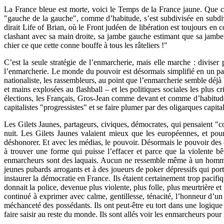
La France bleue est morte, voici le Temps de la France jaune. Que c
"gauche de la gauche", comme d’habitude, s’est subdivisée en subdivi
dirait Life of Brian, où le Front judéen de libération est toujours e
clashant avec sa main droite, sa jambe gauche estimant que sa jambe 
chier ce que cette conne bouffe à tous les râteliers !"
C’est la seule stratégie de l’enmarcherie, mais elle marche : divise
l’enmarcherie. Le monde du pouvoir est désormais simplifié en un parti
nationaliste, les rassembleurs, au point que l’enmarcherie semble déjà 
et mains explosées au flashball – et les politiques sociales les plus 
élections, les Français, Gros-Jean comme devant et comme d’habitude
capitalistes "progressistes" et se faire plumer par des oligarques capit
Les Gilets Jaunes, partageurs, civiques, démocrates, qui pensaient "co
nuit. Les Gilets Jaunes valaient mieux que les européennes, et pourt
déshonorer. Et avec les médias, le pouvoir. Désormais le pouvoir des e
à trouver une forme qui puisse l’effacer et parce que la violente bê
enmarcheurs sont des laquais. Aucun ne ressemble même à un homme poli
jeunes pubards arrogants et à des joueurs de poker dépressifs qui porte
instaurer la démocratie en France. Ils étaient certainement trop paci
donnait la police, devenue plus violente, plus folle, plus meurtrière et 
continué à exprimer avec calme, gentillesse, ténacité, l’honneur d’u
méchanceté des possédants. Ils ont peut-être eu tort dans une logique d’a
faire saisir au reste du monde. Ils sont allés voir les enmarcheurs pou