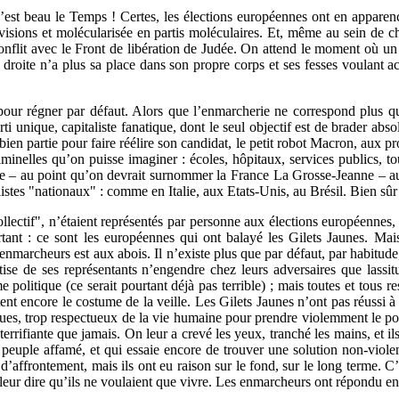
’est beau le Temps ! Certes, les élections européennes ont en apparen
sions et molécularisée en partis moléculaires. Et, même au sein de ch
n conflit avec le Front de libération de Judée. On attend le moment où
droite n’a plus sa place dans son propre corps et ses fesses voulant a
r pour régner par défaut. Alors que l’enmarcherie ne correspond plus qu
 unique, capitaliste fanatique, dont le seul objectif est de brader absol
bien partie pour faire réélire son candidat, le petit robot Macron, aux pr
criminelles qu’on puisse imaginer : écoles, hôpitaux, services publics, 
 – au point qu’on devrait surnommer la France La Grosse-Jeanne – auro
alistes "nationaux" : comme en Italie, aux Etats-Unis, au Brésil. Bien sûr 
llectif", n’étaient représentés par personne aux élections européennes,
ant : ce sont les européennes qui ont balayé les Gilets Jaunes. Mais i
nmarcheurs est aux abois. Il n’existe plus que par défaut, par habitude, 
tise de ses représentants n’engendre chez leurs adversaires que lassi
tique (ce serait pourtant déjà pas terrible) ; mais toutes et tous resse
nt encore le costume de la veille. Les Gilets Jaunes n’ont pas réussi à o
fiques, trop respectueux de la vie humaine pour prendre violemment le 
terrifiante que jamais. On leur a crevé les yeux, tranché les mains, et ils
n peuple affamé, et qui essaie encore de trouver une solution non-viole
ffrontement, mais ils ont eu raison sur le fond, sur le long terme. C’était 
r leur dire qu’ils ne voulaient que vivre. Les enmarcheurs ont répondu en 