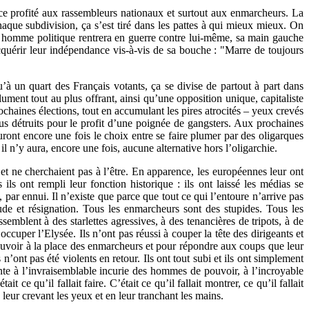
ce profité aux rassembleurs nationaux et surtout aux enmarcheurs. La
aque subdivision, ça s’est tiré dans les pattes à qui mieux mieux. On
 un homme politique rentrera en guerre contre lui-même, sa main gauche
cquérir leur indépendance vis-à-vis de sa bouche : "Marre de toujours
’à un quart des Français votants, ça se divise de partout à part dans
ument tout au plus offrant, ainsi qu’une opposition unique, capitaliste
ochaines élections, tout en accumulant les pires atrocités – yeux crevés
tous détruits pour le profit d’une poignée de gangsters. Aux prochaines
nt encore une fois le choix entre se faire plumer par des oligarques
il n’y aura, encore une fois, aucune alternative hors l’oligarchie.
 et ne cherchaient pas à l’être. En apparence, les européennes leur ont
ls ont rempli leur fonction historique : ils ont laissé les médias se
par ennui. Il n’existe que parce que tout ce qui l’entoure n’arrive pas
tude et résignation. Tous les enmarcheurs sont des stupides. Tous les
mblent à des starlettes agressives, à des tenancières de tripots, à de
ccuper l’Elysée. Ils n’ont pas réussi à couper la tête des dirigeants et
pouvoir à la place des enmarcheurs et pour répondre aux coups que leur
 n’ont pas été violents en retour. Ils ont tout subi et ils ont simplement
nte à l’invraisemblable incurie des hommes de pouvoir, à l’incroyable
ce qu’il fallait faire. C’était ce qu’il fallait montrer, ce qu’il fallait
leur crevant les yeux et en leur tranchant les mains.