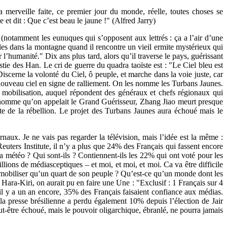
 merveille faite, ce premier jour du monde, réelle, toutes choses se
 et dit : Que c’est beau le jaune !" (Alfred Jarry)
(notamment les eunuques qui s’opposent aux lettrés : ça a l’air d’une
nales dans la montagne quand il rencontre un vieil ermite mystérieux qui
 l’humanité." Dix ans plus tard, alors qu’il traverse le pays, guérissant
tie des Han. Le cri de guerre du quadra taoïste est : "Le Ciel bleu est
scerne la volonté du Ciel, ô peuple, et marche dans la voie juste, car
u nouveau ciel en signe de ralliement. On les nomme les Turbans Jaunes.
a mobilisation, auquel répondent des généraux et chefs régionaux qui
n homme qu’on appelait le Grand Guérisseur, Zhang Jiao meurt presque
te de la rébellion. Le projet des Turbans Jaunes aura échoué mais le
rnaux. Je ne vais pas regarder la télévision, mais l’idée est la même :
 Reuters Institute, il n’y a plus que 24% des Français qui fassent encore
la météo ? Qui sont-ils ? Contiennent-ils les 22% qui ont voté pour les
ions de médiasceptiques – et moi, et moi, et moi. Ca va être difficile
 à mobiliser qu’un quart de son peuple ? Qu’est-ce qu’un monde dont les
ara-Kiri, on aurait pu en faire une Une : "Exclusif : 1 Français sur 4
 il y a un an encore, 35% des Français faisaient confiance aux médias.
a presse brésilienne a perdu également 10% depuis l’élection de Jair
t-être échoué, mais le pouvoir oligarchique, ébranlé, ne pourra jamais