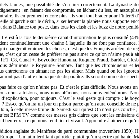
ilets Jaunes, une possibilité de s’en tirer correctement. La dynastie d
r dignement : en faisant des compromis, en lâchant du lest, en assouplis
ntraire, ils en prennent encore plus. Ils vont tout brader pour l’intér
ieille oligarchie sur le déclin, si seulement la planète nous supporte e
 et dans Balance ton poste, dans tous les clash et les buzz de notre pén
V est à la fois le deuxième canal d’information le plus consulté (43%) 
ent continuellement une chaîne à laquelle ils ne font pas confiance. Et
e qui changerait vraiment les choses, c’est que les Français arrêtent d
ue, c’est qu’on cesse de préférer ne pas aimer ce qu’on n’aime pas à aim
TF1, C8, Canal +. Boycotter Hanouna, Ruquier, Praud, Barbier, Giesbert
nous détruirons le Royaume Sombre. Tant que les chroniqueurs et leur
nous entretenons en aimant ne pas les aimer. Mais quand on les ignor
uront pas d’autre choix que de disparaître. Ils seront comme des spectr
 pas faire ce qu’on n’aime pas. Et c’est le plus difficile. Nous avons u
nous nous attristons, nous nous abîmons, nous nous enténébrons. Nous 
n d’explication, pour toujours. C’est le seul geste qui compte : le boy
 Est-ce qu’on ira un jour en prison parce qu’on aura conseillé de ne pa
de loin, à cette messe brune du Samedi soir qu’est On n’est pas couché 
s qu’est BFM TV comme ces messes gris claires que sont les émissions d
nd heureux ; ce qui nous rend fier et vivant. Apprendre à aimer ce qu’o
 édition anglaise du Manifeste du parti communiste (novembre 1850), 
urope." Un lutin terrifiant qui rôde, plutôt qu’un spectre qui hante. Mag