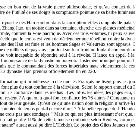
e en bon état de la vraie pierre philosophale, et qu’au contact de la
re de l’utilité de ses doigts la somptuosité pointue de sa barbe lumineuse
 dynastie des Han sombre dans la corruption et les complots de palais 
im. Zhang Jiao, un taoïste dans sa trentaine, cherche des plantes médici
’ermite, contient la Voie pacifique. Avec ces trois volumes, tu peux sauver
décide que le temps est venu de déclencher une rébellion contre la dynas
tune des Han est finie et les hommes Sages et Valeureux sont apparus. Di
ine de milliers de paysans – portent sur leur front un foulard couleur d
 voit incapable de répondre seul à la révolte. Il lance un appel à l
t l’impuissance de la dynastie au pouvoir. Tristement ironique pour u
andis que le commandant des forces impériales mate violemment le res
 La dynastie Han prendra officiellement fin en 220.
rmation qui m’intéresse : celle que les Français ne lisent plus les jou
e font plus du tout confiance à la télévision. Selon le rapport annuel du
t-ils confiance dans les médias : Les infos, les idées, les pages éco, 
 restent ? A qui ou à quoi font confiance les 76 autres ? Cinquante mill
e fout de leur gueule. Qu’est-ce qu’une nation dont la religion n’arrive
? Combien de temps peut-il encore durer ? A la belle époque de L’Hebdo H
e crois pas aux sondages." Mais ce qui est plus intéressant c’est que,
i a fait perdre 11% de cette fameuse confiance selon Reuters, comme l
tatane" aurait aussi pu dire L’Hebdo). Le projet des Gilets Jaunes a peu