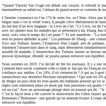
"Quand Vincent Van Gogh eut déluté son creuset, et refroidi la mass
transmutèrent au métal-roi, l’artisan du grand-œuvre se contenta de trai
L’histoire commence en l’an 174 de notre ère, en Chine. Alors que la
blague mais c’est la vérité vraie), le peuple crève littéralement de fa
lui fait don d’un livre magique : le Livre du Ciel. "Ce Livre, lui dit l
avec ses plantes tous les malades qui se présentent à lui, Zhang Jiao 
mort, voici venu le temps du Ciel jaune !" Et son manifeste : "La for
seul toi pourra atteindre la paix." Les partisans de Zhang – une centa
Face aux Turbans Jaunes, l’Empereur Han Lingdi, pris de panique, se
répriment l’insurrection dans le sang, mais démontrent simultanémen
aussitôt de maladie. L’insurrection des Turbans Jaunes se dissout t
pouvoir dynastique, ébranlé, ne pourra jamais retrouver son équilibre.
Nous sommes en 2019. J’ai décidé de lire les journaux. Il y a une info
j’aimerai bien savoir comment celle-ci traite le fait que les Français n
confiance aux médias. Ces 24%, d’où viennent-ils ? A qui ou à quoi fon
enmarcheurs aux dernières élections européennes ? Qui sont les 2% qui
de diriger un pays dont les trois-quarts des habitants pensent qu’on s
règles sont clairement mises en doute par trois personnes sur quatre 
est un con" Avec un personnage plongé dans un journal qui dit : "Je n
C’est la façon dont a été couvert le mouvement des Gilets Jaunes qu
Bolsonaro ("Bolsonaro : une gueule qu’on aimerait écraser à coups de 
retrouver son équilibre.