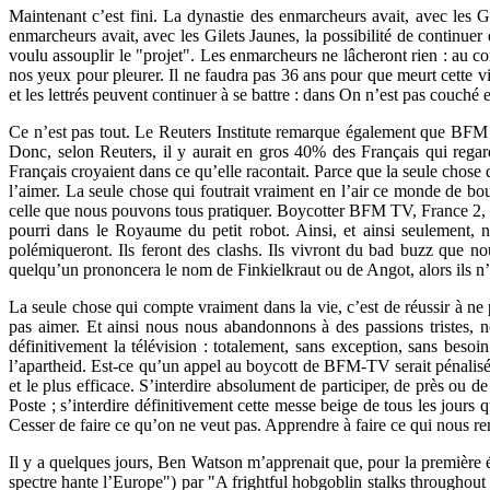
Maintenant c’est fini. La dynastie des enmarcheurs avait, avec les G
enmarcheurs avait, avec les Gilets Jaunes, la possibilité de continue
voulu assouplir le "projet". Les enmarcheurs ne lâcheront rien : au co
nos yeux pour pleurer. Il ne faudra pas 36 ans pour que meurt cette v
et les lettrés peuvent continuer à se battre : dans On n’est pas couché
Ce n’est pas tout. Le Reuters Institute remarque également que BFM T
Donc, selon Reuters, il y aurait en gros 40% des Français qui regard
Français croyaient dans ce qu’elle racontait. Parce que la seule chos
l’aimer. La seule chose qui foutrait vraiment en l’air ce monde de bo
celle que nous pouvons tous pratiquer. Boycotter BFM TV, France 2, 
pourri dans le Royaume du petit robot. Ainsi, et ainsi seulement, 
polémiqueront. Ils feront des clashs. Ils vivront du bad buzz que 
quelqu’un prononcera le nom de Finkielkraut ou de Angot, alors ils n’a
La seule chose qui compte vraiment dans la vie, c’est de réussir à ne
pas aimer. Et ainsi nous nous abandonnons à des passions tristes, 
définitivement la télévision : totalement, sans exception, sans besoi
l’apartheid. Est-ce qu’un appel au boycott de BFM-TV serait pénalisé ?
et le plus efficace. S’interdire absolument de participer, de près ou 
Poste ; s’interdire définitivement cette messe beige de tous les jour
Cesser de faire ce qu’on ne veut pas. Apprendre à faire ce qui nous re
Il y a quelques jours, Ben Watson m’apprenait que, pour la première
spectre hante l’Europe") par "A frightful hobgoblin stalks throughout E