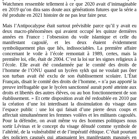
Watchmen ressemble tellement à ce que 2020 avait d’inimaginable
en 2019 qu’on dira sans doute aux générations futures que la série a
été produite en 2021 histoire de ne pas leur faire peur.
Mais l’Antipocalypse était surtout prévisible parce qu’il y avait eu
deux macro-phénomènes qui avaient occupé les quinze dernières
années en France : l’obsession du voile islamique et celle du
manifestant cagoulé, et les deux étaient évidemment
symboliquement plus que liés, indissociables. La première affaire
concernant le voile à l’école remontait à 1989, certes, mais la
première loi, elle, était de 2004. C’est la loi sur les signes religieux à
l’école. Elle avait été condamnée par le comité des droits de
l’homme de l’ONU quand un lycéen sykh qui ne voulait pas ôter
son turban avait été exclu de son établissement scolaire. L’État
Français, disait le comité des droits de l’homme, « n’a pas apporté la
preuve irréfragable que le lycéen sanctionné aurait porté atteinte aux
droits et libertés des autres élèves, ou au bon fonctionnement de son
établissement. » Et cette disposition avait été redoublée en 2010 par
la création d’une loi interdisant la dissimulation du visage dans
l’espace public : une loi qui faisait d’une pierre deux coups et
affectait simultanément les femmes voilées et les militants cagoulés.
Pour la défendre, on avait même vu des hommes politiques nous
sortir Lévinas et le concept du visage dénudé comme symbole de
l’altérité, de la vulnérabilité et de l’impératif éthique. C’était pourtant
des policiers casqués qui attaquaient les manifestants masqués en