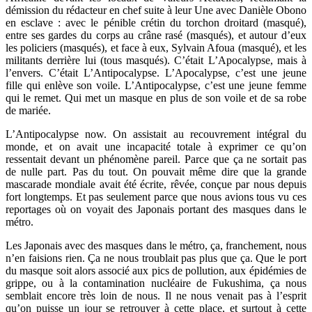
démission du rédacteur en chef suite à leur Une avec Danièle Obono
en esclave : avec le pénible crétin du torchon droitard (masqué),
entre ses gardes du corps au crâne rasé (masqués), et autour d’eux
les policiers (masqués), et face à eux, Sylvain Afoua (masqué), et les
militants derrière lui (tous masqués). C’était L’Apocalypse, mais à
l’envers. C’était L’Antipocalypse. L’Apocalypse, c’est une jeune
fille qui enlève son voile. L’Antipocalypse, c’est une jeune femme
qui le remet. Qui met un masque en plus de son voile et de sa robe
de mariée.
L’Antipocalypse now. On assistait au recouvrement intégral du
monde, et on avait une incapacité totale à exprimer ce qu’on
ressentait devant un phénomène pareil. Parce que ça ne sortait pas
de nulle part. Pas du tout. On pouvait même dire que la grande
mascarade mondiale avait été écrite, rêvée, conçue par nous depuis
fort longtemps. Et pas seulement parce que nous avions tous vu ces
reportages où on voyait des Japonais portant des masques dans le
métro.
Les Japonais avec des masques dans le métro, ça, franchement, nous
n’en faisions rien. Ça ne nous troublait pas plus que ça. Que le port
du masque soit alors associé aux pics de pollution, aux épidémies de
grippe, ou à la contamination nucléaire de Fukushima, ça nous
semblait encore très loin de nous. Il ne nous venait pas à l’esprit
qu’on puisse un jour se retrouver à cette place, et surtout à cette