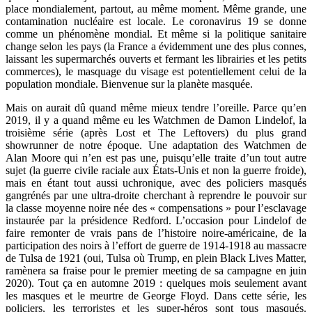
place mondialement, partout, au même moment. Même grande, une
contamination nucléaire est locale. Le coronavirus 19 se donne
comme un phénomène mondial. Et même si la politique sanitaire
change selon les pays (la France a évidemment une des plus connes,
laissant les supermarchés ouverts et fermant les librairies et les petits
commerces), le masquage du visage est potentiellement celui de la
population mondiale. Bienvenue sur la planète masquée.
Mais on aurait dû quand même mieux tendre l’oreille. Parce qu’en
2019, il y a quand même eu les Watchmen de Damon Lindelof, la
troisième série (après Lost et The Leftovers) du plus grand
showrunner de notre époque. Une adaptation des Watchmen de
Alan Moore qui n’en est pas une, puisqu’elle traite d’un tout autre
sujet (la guerre civile raciale aux États-Unis et non la guerre froide),
mais en étant tout aussi uchronique, avec des policiers masqués
gangrénés par une ultra-droite cherchant à reprendre le pouvoir sur
la classe moyenne noire née des « compensations » pour l’esclavage
instaurée par la présidence Redford. L’occasion pour Lindelof de
faire remonter de vrais pans de l’histoire noire-américaine, de la
participation des noirs à l’effort de guerre de 1914-1918 au massacre
de Tulsa de 1921 (oui, Tulsa où Trump, en plein Black Lives Matter,
ramènera sa fraise pour le premier meeting de sa campagne en juin
2020). Tout ça en automne 2019 : quelques mois seulement avant
les masques et le meurtre de George Floyd. Dans cette série, les
policiers, les terroristes et les super-héros sont tous masqués.