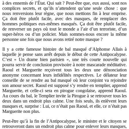
à des ennemis de l’État. Qui sait ? Peut-être que, eux aussi, sont nos
complices secrets, et qu’ils n’attendent qu’une seule chose : que
nous renversions leur règne, que nous mettions fin à leur emprise.
Ça doit être plutôt facile, avec des masques, de remplacer des
hommes politiques eux-mêmes masqués. Ça doit être plutôt facile,
de renverser un pays où tout le monde a l’air d’un terroriste, d’un
super-héros ou d’un policier. Mais sommes-nous encore la même
personne une fois que nous avons retiré notre masque ?
Il y a cette fameuse histoire de bal masqué d’Alphonse Allais à
laquelle je pense sans arrêt depuis le début de cette Antipocalypse.
C’est « Un drame bien parisien », une très courte nouvelle qui
pourra servir de conclusion provisoire à notre mascarade méditative.
Raoul et Marguerite reçoivent tous les deux une dénonciation
anonyme concernant leurs infidélités respectives. Le délateur leur
conseille de se rendre au bal masqué où leur conjoint va rejoindre
son amour secret. Raoul est supposé s’y rendre en templier, apprend
Marguerite, et celle-ci sera en pirogue congolaise, apprend Raoul.
Au cours du bal, le Templier invite la Pirogue à se retrouver tous les
deux dans un endroit plus calme. Une fois seuls, ils enlèvent leurs
masques et, surprise : Lui, ce n’était pas Raoul, et elle, ce n’était pas
Marguerite non plus.
Peut-être qu’à la fin de l’Antipocalypse, le ministre et le citoyen se
retrouveront dans un endroit plus calme pour enlever leurs masques,