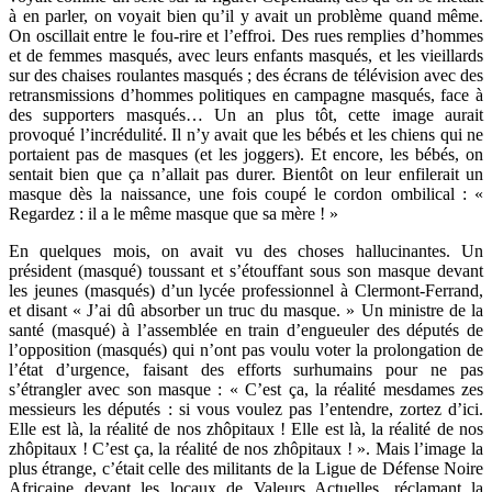
à en parler, on voyait bien qu’il y avait un problème quand même.
On oscillait entre le fou-rire et l’effroi. Des rues remplies d’hommes
et de femmes masqués, avec leurs enfants masqués, et les vieillards
sur des chaises roulantes masqués ; des écrans de télévision avec des
retransmissions d’hommes politiques en campagne masqués, face à
des supporters masqués… Un an plus tôt, cette image aurait
provoqué l’incrédulité. Il n’y avait que les bébés et les chiens qui ne
portaient pas de masques (et les joggers). Et encore, les bébés, on
sentait bien que ça n’allait pas durer. Bientôt on leur enfilerait un
masque dès la naissance, une fois coupé le cordon ombilical : «
Regardez : il a le même masque que sa mère ! »
En quelques mois, on avait vu des choses hallucinantes. Un
président (masqué) toussant et s’étouffant sous son masque devant
les jeunes (masqués) d’un lycée professionnel à Clermont-Ferrand,
et disant « J’ai dû absorber un truc du masque. » Un ministre de la
santé (masqué) à l’assemblée en train d’engueuler des députés de
l’opposition (masqués) qui n’ont pas voulu voter la prolongation de
l’état d’urgence, faisant des efforts surhumains pour ne pas
s’étrangler avec son masque : « C’est ça, la réalité mesdames zes
messieurs les députés : si vous voulez pas l’entendre, zortez d’ici.
Elle est là, la réalité de nos zhôpitaux ! Elle est là, la réalité de nos
zhôpitaux ! C’est ça, la réalité de nos zhôpitaux ! ». Mais l’image la
plus étrange, c’était celle des militants de la Ligue de Défense Noire
Africaine devant les locaux de Valeurs Actuelles, réclamant la