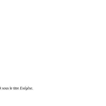
ck
sous le titre
Exégèse.