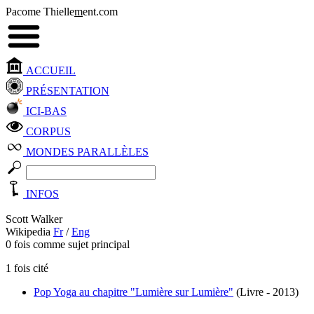
Pacome Thielle
m
ent.com
ACCUEIL
PRÉSENTATION
ICI-BAS
CORPUS
MONDES PARALLÈLES
INFOS
Scott Walker
Wikipedia
Fr
/
Eng
0 fois comme sujet principal
1 fois cité
Pop Yoga au chapitre "Lumière sur Lumière"
(Livre - 2013)