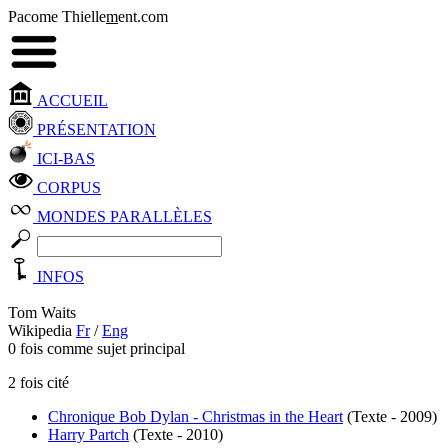
Pacome Thielle
m
ent.com
ACCUEIL
PRÉSENTATION
ICI-BAS
CORPUS
MONDES PARALLÈLES
INFOS
Tom Waits
Wikipedia
Fr
/
Eng
0 fois comme sujet principal
2 fois cité
Chronique Bob Dylan - Christmas in the Heart
(Texte - 2009)
Harry Partch
(Texte - 2010)