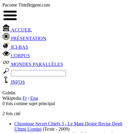
Pacome Thielle
m
ent.com
ACCUEIL
PRÉSENTATION
ICI-BAS
CORPUS
MONDES PARALLÈLES
INFOS
Goblin
Wikipedia
Fr
/
Eng
0 fois comme sujet principal
2 fois cité
Chronique Secret Chiefs 3 - Le Mani Destre Recise Degli
Ultimi Uomini
(Texte - 2009)