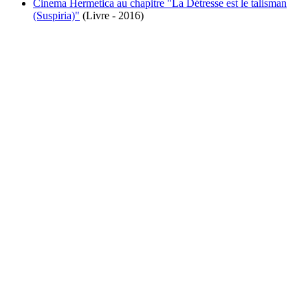
Cinema Hermetica au chapitre "La Détresse est le talisman
(Suspiria)"
(Livre - 2016)