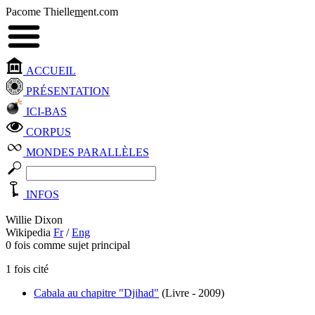
Pacome Thielle
m
ent.com
ACCUEIL
PRÉSENTATION
ICI-BAS
CORPUS
MONDES PARALLÈLES
INFOS
Willie Dixon
Wikipedia
Fr
/
Eng
0 fois comme sujet principal
1 fois cité
Cabala au chapitre "Djihad"
(Livre - 2009)