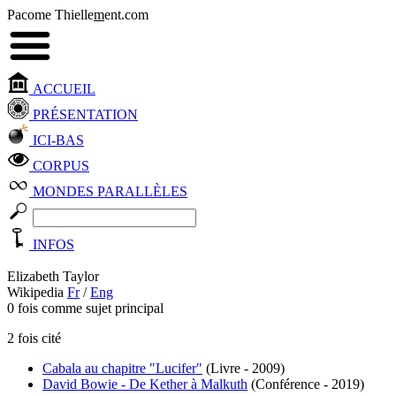
Pacome Thielle
m
ent.com
ACCUEIL
PRÉSENTATION
ICI-BAS
CORPUS
MONDES PARALLÈLES
INFOS
Elizabeth Taylor
Wikipedia
Fr
/
Eng
0 fois comme sujet principal
2 fois cité
Cabala au chapitre "Lucifer"
(Livre - 2009)
David Bowie - De Kether à Malkuth
(Conférence - 2019)