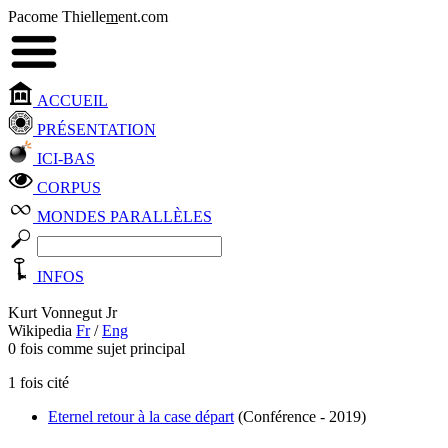
Pacome Thielle
m
ent.com
ACCUEIL
PRÉSENTATION
ICI-BAS
CORPUS
MONDES PARALLÈLES
INFOS
Kurt Vonnegut Jr
Wikipedia
Fr
/
Eng
0 fois comme sujet principal
1 fois cité
Eternel retour à la case départ
(Conférence - 2019)