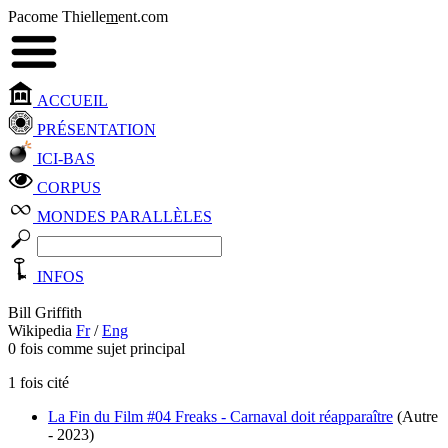
Pacome Thielle
m
ent.com
ACCUEIL
PRÉSENTATION
ICI-BAS
CORPUS
MONDES PARALLÈLES
INFOS
Bill Griffith
Wikipedia
Fr
/
Eng
0 fois comme sujet principal
1 fois cité
La Fin du Film #04 Freaks - Carnaval doit réapparaître
(Autre
- 2023)