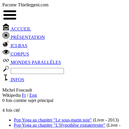
Pacome Thielle
m
ent.com
ACCUEIL
PRÉSENTATION
ICI-BAS
CORPUS
MONDES PARALLÈLES
INFOS
Michel Foucault
Wikipedia
Fr
/
Eng
0 fois comme sujet principal
4 fois cité
Pop Yoga au chapitre "Le sous-marin noir"
(Livre - 2013)
Pop Yoga au chapitre "L'Hypothèse extraterrestre"
(Livre -