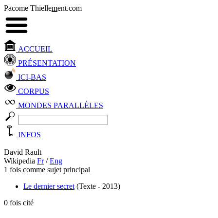
Pacome Thielle
m
ent.com
ACCUEIL
PRÉSENTATION
ICI-BAS
CORPUS
MONDES PARALLÈLES
INFOS
David Rault
Wikipedia
Fr
/
Eng
1 fois comme sujet principal
Le dernier secret
(Texte - 2013)
0 fois cité