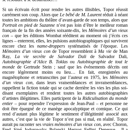
Si un écrivain écrit pour rendre les autres illisibles, Topor réussit
carrément son coup. Alors que
Le bébé de M. Laurent
réduit à néant
toutes les ambitions du théâtre d’avant-garde de son temps, alors que
Portrait en pied de Suzanne
n’est pas loin d’être le meilleur roman
français de la fin des années soixante-dix, les
Mémoires d’un vieux
con
– que les éditions Wombat rééditent au moment où j’écris ces
lignes – enterrent, elles, les pulsions autobiographiques qui survivent
encore chez les
name-droppers
systématisés de l’époque. Les
Mémoires d’un vieux con
de Topor ressemblent à
Ma vie
de Man
Ray,
La vie secrète de Salvador Dali
de Salvador Dali,
Autobiographie d’Alice B. Toklas
ou
Autobiographie de tout le
monde
de Gertrude Stein ; sauf que les événements décrits ont
encore légèrement moins eu lieu… En fait, enregistrées au
magnétophone et retranscrites par l’auteur en 1975, les
Mémoires
d’un vieux con
, dans leurs vraisemblances et invraisemblances,
rappellent la fiction totale qui se cache derrière les vies les plus soi-
disant exemplaires et rendent toutes les autres autobiographies
d’artistes illégitimes. Elles participent de la
Ridiculisation du monde
entier
– pour rependre l’expression de Jean-Paul – et personne ne
doit être épargné de ce manège apocalyptique et comique. Ce qui
rend d’autant plus légitime le sentiment d’illégitimité associé aux
autres, c’est que la vie de Topor n’est pas si mal, en réalité. Topor
aurait pu raconter ses
vraies mémoires d’un vieux con
, avec Choron,
Fred, Siné, Jodorowsky, Polanski, Herzog, Fellini, Deneuve… Il a