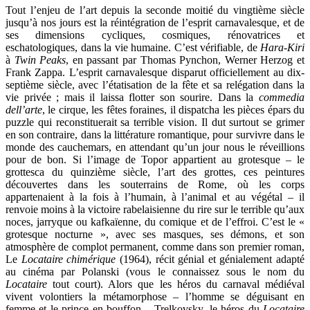
Tout l’enjeu de l’art depuis la seconde moitié du vingtième siècle
jusqu’à nos jours est la réintégration de l’esprit carnavalesque, et de
ses dimensions cycliques, cosmiques, rénovatrices et
eschatologiques, dans la vie humaine. C’est vérifiable, de
Hara-Kiri
à
Twin Peaks
, en passant par Thomas Pynchon, Werner Herzog et
Frank Zappa. L’esprit carnavalesque disparut officiellement au dix-
septième siècle, avec l’étatisation de la fête et sa relégation dans la
vie privée ; mais il laissa flotter son sourire. Dans la
commedia
dell’arte
, le cirque, les fêtes foraines, il dispatcha les pièces épars du
puzzle qui reconstituerait sa terrible vision. Il dut surtout se grimer
en son contraire, dans la littérature romantique, pour survivre dans le
monde des cauchemars, en attendant qu’un jour nous le réveillions
pour de bon. Si l’image de Topor appartient au grotesque – le
grottesca du quinzième siècle, l’art des grottes, ces peintures
découvertes dans les souterrains de Rome, où les corps
appartenaient à la fois à l’humain, à l’animal et au végétal – il
renvoie moins à la victoire rabelaisienne du rire sur le terrible qu’aux
noces, jarryque ou kafkaïenne, du comique et de l’effroi. C’est le «
grotesque nocturne », avec ses masques, ses démons, et son
atmosphère de complot permanent, comme dans son premier roman,
Le
Locataire chimérique
(1964), récit génial et génialement adapté
au cinéma par Polanski (vous le connaissez sous le nom du
Locataire
tout court). Alors que les héros du carnaval médiéval
vivent volontiers la métamorphose – l’homme se déguisant en
femme et le prince en bouffon – Trelkovsky, le héros du
Locataire