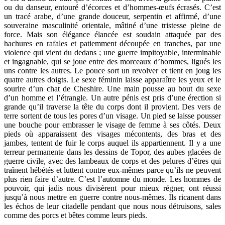
ou du danseur, entouré d’écorces et d’hommes-œufs écrasés. C’est
un tracé arabe, d’une grande douceur, serpentin et affirmé, d’une
souveraine masculinité orientale, mâtiné d’une tristesse pleine de
force. Mais son élégance élancée est soudain attaquée par des
hachures en rafales et patiemment découpée en tranches, par une
violence qui vient du dedans ; une guerre impitoyable, interminable
et ingagnable, qui se joue entre des morceaux d’hommes, ligués les
uns contre les autres. Le pouce sort un revolver et tient en joug les
quatre autres doigts. Le sexe féminin laisse apparaître les yeux et le
sourire d’un chat de Cheshire. Une main pousse au bout du sexe
d’un homme et l’étrangle. Un autre pénis est pris d’une érection si
grande qu’il traverse la tête du corps dont il provient. Des vers de
terre sortent de tous les pores d’un visage. Un pied se laisse pousser
une bouche pour embrasser le visage de femme à ses côtés. Deux
pieds où apparaissent des visages mécontents, des bras et des
jambes, tentent de fuir le corps auquel ils appartiennent. Il y a une
terreur permanente dans les dessins de Topor, des aubes glacées de
guerre civile, avec des lambeaux de corps et des pelures d’êtres qui
traînent hébétés et luttent contre eux-mêmes parce qu’ils ne peuvent
plus rien faire d’autre. C’est l’automne du monde. Les hommes de
pouvoir, qui jadis nous divisèrent pour mieux régner, ont réussi
jusqu’à nous mettre en guerre contre nous-mêmes. Ils ricanent dans
les échos de leur citadelle pendant que nous nous détruisons, sales
comme des porcs et bêtes comme leurs pieds.