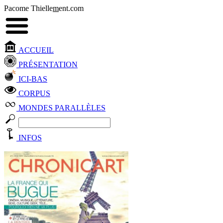
Pacome Thielle
m
ent.com
ACCUEIL
PRÉSENTATION
ICI-BAS
CORPUS
MONDES PARALLÈLES
INFOS