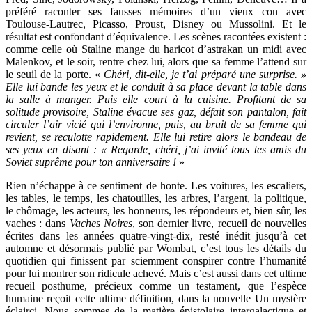
préféré raconter ses fausses mémoires d’un vieux con avec
Toulouse-Lautrec, Picasso, Proust, Disney ou Mussolini. Et le
résultat est confondant d’équivalence. Les scènes racontées existent :
comme celle où Staline mange du haricot d’astrakan un midi avec
Malenkov, et le soir, rentre chez lui, alors que sa femme l’attend sur
le seuil de la porte. «
Chéri, dit-elle, je t’ai préparé une surprise. »
Elle lui bande les yeux et le conduit à sa place devant la table dans
la salle à manger. Puis elle court à la cuisine. Profitant de sa
solitude provisoire, Staline évacue ses gaz, défait son pantalon, fait
circuler l’air vicié qui l’environne, puis, au bruit de sa femme qui
revient, se reculotte rapidement. Elle lui retire alors le bandeau de
ses yeux en disant : « Regarde, chéri, j’ai invité tous tes amis du
Soviet suprême pour ton anniversaire !
»
Rien n’échappe à ce sentiment de honte. Les voitures, les escaliers,
les tables, le temps, les chatouilles, les arbres, l’argent, la politique,
le chômage, les acteurs, les honneurs, les répondeurs et, bien sûr, les
vaches : dans
Vaches Noires
, son dernier livre, recueil de nouvelles
écrites dans les années quatre-vingt-dix, resté inédit jusqu’à cet
automne et désormais publié par Wombat, c’est tous les détails du
quotidien qui finissent par sciemment conspirer contre l’humanité
pour lui montrer son ridicule achevé. Mais c’est aussi dans cet ultime
recueil posthume, précieux comme un testament, que l’espèce
humaine reçoit cette ultime définition, dans la nouvelle Un mystère
éclairci. Nous sommes de la matière épistolaire intergalactique et