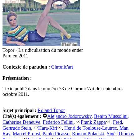
Topor - La ridiculisation du monde entier
Paru en 2011
Contexte de parution :
Chronic'art
Présentation :
Texte publié dans le numéro 73 de Chronic'Art de septembre-
octobre 2011.
Sujet principal :
Roland Topor
Cité(s) également :
Alejandro Jodorowsky
,
Benito Mussolini
,
Catherine Deneuve
,
Federico Fellini
,
Frank Zappa
,
Fred
,
Gertrude Stein
,
Hara-Kiri
,
Henri de Toulouse-Lautrec
,
Man
Ray
,
Marcel Proust
,
Pablo Picasso
,
Roman Polanski
,
Siné
,
Thomas