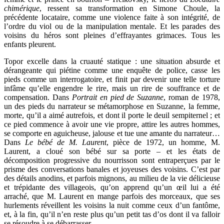
chimérique
, ressent sa transformation en Simone Choule, la
précédente locataire, comme une violence faite à son intégrité, de
l’ordre du viol ou de la manipulation mentale. Et les parades des
voisins du héros sont pleines d’effrayantes grimaces. Tous les
enfants pleurent.
Topor excelle dans la cruauté statique : une situation absurde et
dérangeante qui piétine comme une enquête de police, casse les
pieds comme un interrogatoire, et finit par devenir une telle torture
infâme qu’elle engendre le rire, mais un rire de souffrance et de
compensation. Dans
Portrait en pied de Suzanne
, roman de 1978,
un des pieds du narrateur se métamorphose en Suzanne, la femme,
morte, qu’il a aimé autrefois, et dont il porte le deuil sempiternel ; et
ce pied commence à avoir une vie propre, attire les autres hommes,
se comporte en aguicheuse, jalouse et tue une amante du narrateur…
Dans
Le bébé de M. Laurent
, pièce de 1972, un homme, M.
Laurent, a cloué son bébé sur sa porte – et les états de
décomposition progressive du nourrisson sont entraperçues par le
prisme des conversations banales et joyeuses des voisins. C’est par
des détails anodins, et parfois mignons, au milieu de la vie délicieuse
et trépidante des villageois, qu’on apprend qu’un œil lui a été
arraché, que M. Laurent en mange parfois des morceaux, que ses
hurlements réveillent les voisins la nuit comme ceux d’un fantôme,
et, à la fin, qu’il n’en reste plus qu’un petit tas d’os dont il va falloir
se résoudre à se débarrasser…