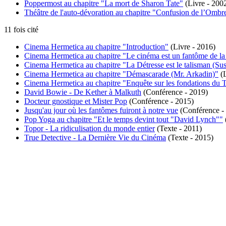
Poppermost au chapitre "La mort de Sharon Tate"
(Livre - 200
Théâtre de l'auto-dévoration au chapitre "Confusion de l’Ombr
11 fois cité
Cinema Hermetica au chapitre "Introduction"
(Livre - 2016)
Cinema Hermetica au chapitre "Le cinéma est un fantôme de la n
Cinema Hermetica au chapitre "La Détresse est le talisman (Sus
Cinema Hermetica au chapitre "Démascarade (Mr. Arkadin)"
(L
Cinema Hermetica au chapitre "Enquête sur les fondations du 
David Bowie - De Kether à Malkuth
(Conférence - 2019)
Docteur gnostique et Mister Pop
(Conférence - 2015)
Jusqu'au jour où les fantômes fuiront à notre vue
(Conférence -
Pop Yoga au chapitre "Et le temps devint tout "David Lynch""
Topor - La ridiculisation du monde entier
(Texte - 2011)
True Detective - La Dernière Vie du Cinéma
(Texte - 2015)