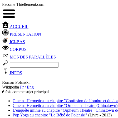
Pacome Thielle
m
ent.com
ACCUEIL
PRÉSENTATION
ICI-BAS
CORPUS
MONDES PARALLÈLES
INFOS
Roman Polanski
Wikipedia
Fr
/
Eng
6 fois comme sujet principal
Cinema Hermetica au chapitre "Confusion de l’ombre et du dou
Cinema Hermetica au chapitre "Orpheum Theatre (Chinatown)
L'enquête infinie au chapitre "Orpheum Theatre - Chinatown 
Pop Yoga au chapitre "Le Bébé de Polanski"
(Livre - 2013)