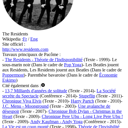
The Residents
Wikipedia :
Fr
/
Eng
Site officiel :
http://www.residents.com
Travaux principaux de Pacôme :
-
The Residents - Théorie de l'Indisponibilité
(Texte - 1999)
- Le
sous-marin noir (Dans le cadre de
Pop Yoga
)
- Les Beatles jouent
aux Residents, Les Residents jouent aux Beatles (Dans le cadre de
Poppermost
)
- Parenthèse bavaroise (Dans le cadre de
Économie
Eskimo
)
Cité également dans :
-
13,7 Milliards d'années de solitude
(Texte - 2014)
-
La Société
secrète du Spectacle
(Conférence - 2014)
-
Stupeflip
(Texte - 2011)
-
Chronique Viva Elvis
(Texte - 2010)
-
Harry Partch
(Texte - 2010)
-
J.C. Menu - Moonground
(Texte - 2003)
-
Une avalanche de
désespoir
(Texte - 2007)
-
Chronique Bob Dylan - Christmas in the
Heart
(Texte - 2009)
-
Chronique Pere Ubu - Long Live Pere Ubu !
(Texte - 2009)
-
Andy Kaufman - Andy Yoga
(Conférence - 2015)
-
La Vie est un coup monté
(Texte - 1998)
-
Théorie de l'Invisibilité