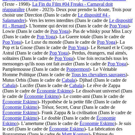
(Texte - 1998)
-
La Fin du Film #04 Freaks - Carnaval doit
réapparaître
(Autre - 2023)
- Deux pour prendre la Route, Trois pour
choisir une Direction (Dans le cadre de
Le dispositif #4 -
Salamandre
)
- Vers les terres interdites (Dans le cadre de
Le dispositif
#1 - Renard
)
- L'homme qui devint roi (Dans le cadre de
Pop Yoga
)
-
Lowie (Dans le cadre de
Pop Yoga
)
- Pas de whisky pour Miss Lucy
(Dans le cadre de
Pop Yoga
)
- La Guerre totale (Dans le cadre de
Pop Yoga
)
- Le Luxe du monde (Dans le cadre de
Pop Yoga
)
- La
Pop et la Gnose (Dans le cadre de
Pop Yoga
)
- Le Renard et le Corps
Astral (Dans le cadre de
Pop Yoga
)
- Perdus, étrangers, mal aimés,
solitaires (Dans le cadre de
Pop Yoga
)
- Une fois recrachés tous les
mensonges qu'ils nous ont fait avaler (Dans le cadre de
Pop Yoga
)
-
Pamplemousse (Dans le cadre de
Poppermost
)
- Le Véritable
Homme Politique (Dans le cadre de
Tous les chevaliers sauvages
)
-
Mutus Orbis (Dans le cadre de
Cabala
)
- Djihad (Dans le cadre de
Cabala
)
- Lucifer (Dans le cadre de
Cabala
)
- Le rêve de Zappa
(Dans le cadre de
Économie Eskimo
)
- Le dissolvant universel (Dans
le cadre de
Économie Eskimo
)
- Le contre-ami (Dans le cadre de
Économie Eskimo
)
- Hypothèse de la petite fille (Dans le cadre de
Économie Eskimo
)
- Trésor, Secret, Cœur (Dans le cadre de
Économie Eskimo
)
- Frank Zappa & la civilisation (Dans le cadre de
Économie Eskimo
)
- Le double (Dans le cadre de
Économie
Eskimo
)
- L’amertume (Dans le cadre de
Économie Eskimo
)
- Je suis
le ciel (Dans le cadre de
Économie Eskimo
)
- La fabrication des
Bonzommes (Dans le cadre de
Mattt Konture
)
- Ethique du