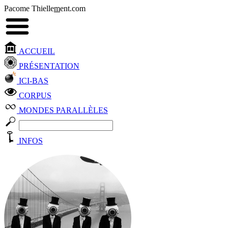
Pacome Thielle
m
ent.com
ACCUEIL
PRÉSENTATION
ICI-BAS
CORPUS
MONDES PARALLÈLES
INFOS