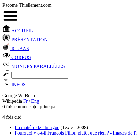
Pacome Thielle
m
ent.com
ACCUEIL
PRÉSENTATION
ICI-BAS
CORPUS
MONDES PARALLÈLES
INFOS
George W. Bush
Wikipedia
Fr
/
Eng
0 fois comme sujet principal
4 fois cité
La matière de l'Intrigue
(Texte - 2008)
Pourquoi y a-t-il François Fillon plutôt que rien ? - Images de l