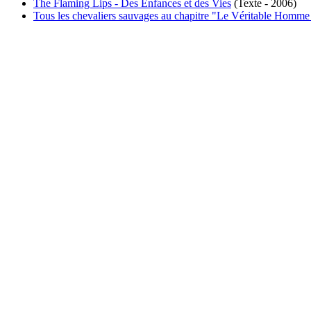
The Flaming Lips - Des Enfances et des Vies
(Texte - 2006)
Tous les chevaliers sauvages au chapitre "Le Véritable Homme 