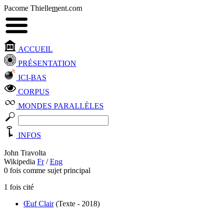
Pacome Thielle
m
ent.com
ACCUEIL
PRÉSENTATION
ICI-BAS
CORPUS
MONDES PARALLÈLES
INFOS
John Travolta
Wikipedia
Fr
/
Eng
0 fois comme sujet principal
1 fois cité
Œuf Clair
(Texte - 2018)