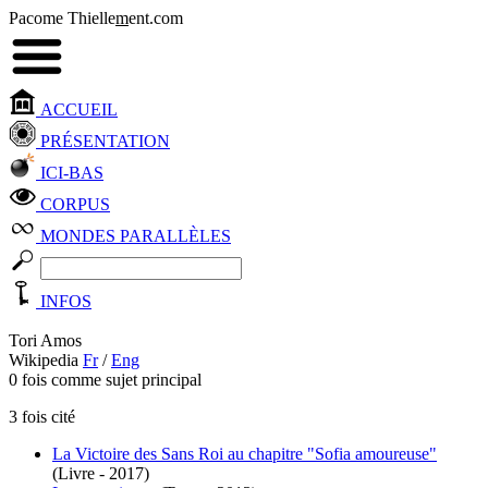
Pacome Thielle
m
ent.com
ACCUEIL
PRÉSENTATION
ICI-BAS
CORPUS
MONDES PARALLÈLES
INFOS
Tori Amos
Wikipedia
Fr
/
Eng
0 fois comme sujet principal
3 fois cité
La Victoire des Sans Roi au chapitre "Sofia amoureuse"
(Livre - 2017)