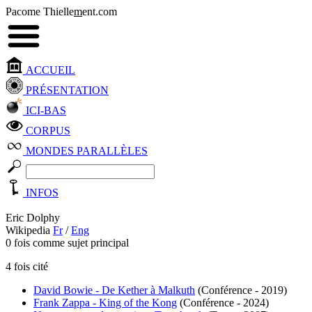
Pacome Thielle
m
ent.com
ACCUEIL
PRÉSENTATION
ICI-BAS
CORPUS
MONDES PARALLÈLES
INFOS
Eric Dolphy
Wikipedia
Fr
/
Eng
0 fois comme sujet principal
4 fois cité
David Bowie - De Kether à Malkuth
(Conférence - 2019)
Frank Zappa - King of the Kong
(Conférence - 2024)