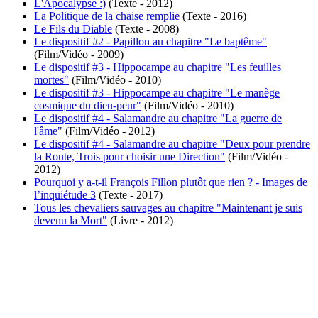
L'Apocalypse :)
(Texte - 2012)
La Politique de la chaise remplie
(Texte - 2016)
Le Fils du Diable
(Texte - 2008)
Le dispositif #2 - Papillon au chapitre "Le baptême"
(Film/Vidéo - 2009)
Le dispositif #3 - Hippocampe au chapitre "Les feuilles
mortes"
(Film/Vidéo - 2010)
Le dispositif #3 - Hippocampe au chapitre "Le manège
cosmique du dieu-peur"
(Film/Vidéo - 2010)
Le dispositif #4 - Salamandre au chapitre "La guerre de
l'âme"
(Film/Vidéo - 2012)
Le dispositif #4 - Salamandre au chapitre "Deux pour prendre
la Route, Trois pour choisir une Direction"
(Film/Vidéo -
2012)
Pourquoi y a-t-il François Fillon plutôt que rien ? - Images de
l’inquiétude 3
(Texte - 2017)
Tous les chevaliers sauvages au chapitre "Maintenant je suis
devenu la Mort"
(Livre - 2012)