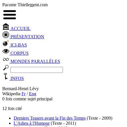
Pacome Thielle
m
ent.com
ACCUEIL
PRÉSENTATION
ICI-BAS
CORPUS
MONDES PARALLÈLES
INFOS
Bernard-Henri Lévy
Wikipedia
Fr
/
Eng
0 fois comme sujet principal
12 fois cité
Derniers Teasers avant la Fin des Temps
(Texte - 2009)
L'Adieu à l'Humour
(Texte - 2011)